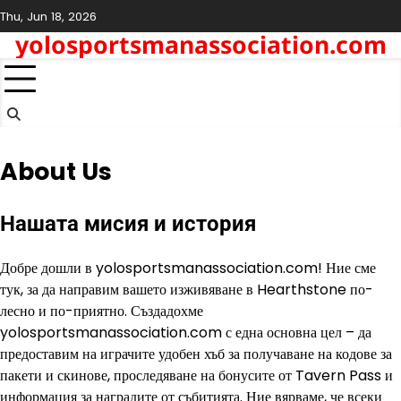
Skip
Thu, Jun 18, 2026
to
yolosportsmanassociation.com
content
About Us
Нашата мисия и история
Добре дошли в yolosportsmanassociation.com! Ние сме
тук, за да направим вашето изживяване в Hearthstone по-
лесно и по-приятно. Създадохме
yolosportsmanassociation.com с една основна цел – да
предоставим на играчите удобен хъб за получаване на кодове за
пакети и скинове, проследяване на бонусите от Tavern Pass и
информация за наградите от събитията. Ние вярваме, че всеки