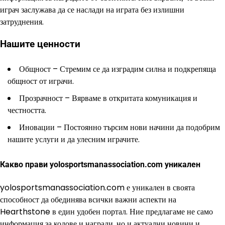
играч заслужава да се наслади на играта без излишни
затруднения.
Нашите ценности
Общност – Стремим се да изградим силна и подкрепяща
общност от играчи.
Прозрачност – Вярваме в откритата комуникация и
честността.
Иновации – Постоянно търсим нови начини да подобрим
нашите услуги и да улесним играчите.
Какво прави yolosportsmanassociation.com уникален
yolosportsmanassociation.com е уникален в своята
способност да обединява всички важни аспекти на
Hearthstone в един удобен портал. Ние предлагаме не само
информация за кодове и награди, но и актуални новини и