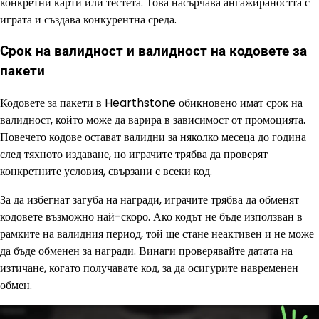
конкретни карти или тестета. Това насърчава ангажираността с
играта и създава конкурентна среда.
Срок на валидност и валидност на кодовете за
пакети
Кодовете за пакети в Hearthstone обикновено имат срок на
валидност, който може да варира в зависимост от промоцията.
Повечето кодове остават валидни за няколко месеца до година
след тяхното издаване, но играчите трябва да проверят
конкретните условия, свързани с всеки код.
За да избегнат загуба на награди, играчите трябва да обменят
кодовете възможно най-скоро. Ако кодът не бъде използван в
рамките на валидния период, той ще стане неактивен и не може
да бъде обменен за награди. Винаги проверявайте датата на
изтичане, когато получавате код, за да осигурите навременен
обмен.