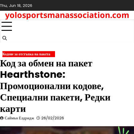
Skip
Thu, Jun 18, 2026
to
yolosportsmanassociation.com
content
Кодове за отстъпка на пакета
Код за обмен на пакет
Hearthstone:
Промоционални кодове,
Специални пакети, Редки
карти
Саймън Елдридж
26/02/2026