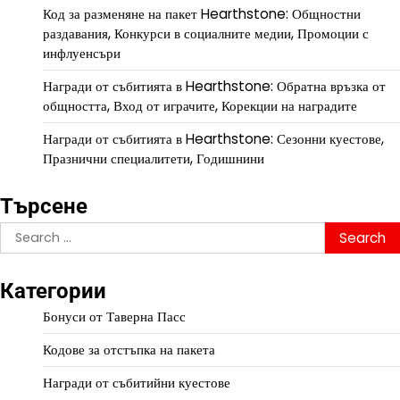
Код за разменяне на пакет Hearthstone: Общностни
раздавания, Конкурси в социалните медии, Промоции с
инфлуенсъри
Награди от събитията в Hearthstone: Обратна връзка от
общността, Вход от играчите, Корекции на наградите
Награди от събитията в Hearthstone: Сезонни куестове,
Празнични специалитети, Годишнини
Търсене
Search
for:
Категории
Бонуси от Таверна Пасс
Кодове за отстъпка на пакета
Награди от събитийни куестове