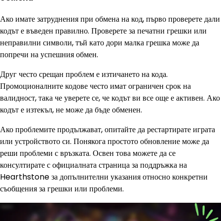
Ако имате затруднения при обмена на код, първо проверете дали
кодът е въведен правилно. Проверете за печатни грешки или
неправилни символи, тъй като дори малка грешка може да
попречи на успешния обмен.
Друг често срещан проблем е изтичането на кода.
Промоционалните кодове често имат ограничен срок на
валидност, така че уверете се, че кодът ви все още е активен. Ако
кодът е изтекъл, не може да бъде обменен.
Ако проблемите продължават, опитайте да рестартирате играта
или устройството си. Понякога простото обновление може да
реши проблеми с връзката. Освен това можете да се
консултирате с официалната страница за поддръжка на
Hearthstone за допълнителни указания относно конкретни
съобщения за грешки или проблеми.