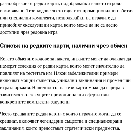
разнообразие от редки карти, подобрявайки вашето игрово
изживяване. Тези кодове често идват от промоционални събития
или специални комплекти, позволявайки на играчите да
придобият ексклузивни карти, които може да не са лесно
достъпни чрез редовна игра.
Списък на редките карти, налични чрез обмен
Когато обменяте кодове за пакети, играчите могат да очакват да
намерят селекция от редки карти, които могат значително да
повлияят на тестетата им. Някои забележителни примери
включват мощни същества, уникални заклинания и променящи
играта оръжия. Наличността на тези карти може да варира в
зависимост от текущите промоционални оферти или
конкретните комплекти, закупени.
Често срещаните редки карти, с които играчите могат да се
срещнат, включват легендарни същества и специализирани
заклинания, които предоставят стратегически предимства.