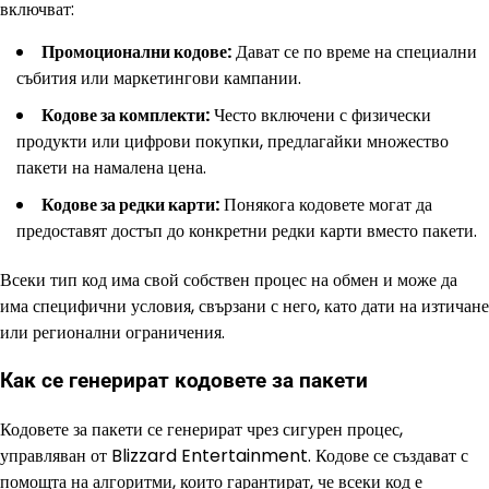
включват:
Промоционални кодове:
Дават се по време на специални
събития или маркетингови кампании.
Кодове за комплекти:
Често включени с физически
продукти или цифрови покупки, предлагайки множество
пакети на намалена цена.
Кодове за редки карти:
Понякога кодовете могат да
предоставят достъп до конкретни редки карти вместо пакети.
Всеки тип код има свой собствен процес на обмен и може да
има специфични условия, свързани с него, като дати на изтичане
или регионални ограничения.
Как се генерират кодовете за пакети
Кодовете за пакети се генерират чрез сигурен процес,
управляван от Blizzard Entertainment. Кодове се създават с
помощта на алгоритми, които гарантират, че всеки код е