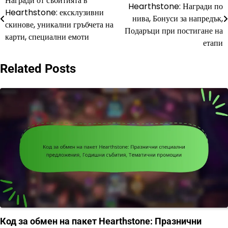
Награди от събитията в
Hearthstone: Награди по
Hearthstone: ексклузивни
navigation
нива, Бонуси за напредък,
скинове, уникални гръбчета на
Подаръци при постигане на
карти, специални емоти
етапи
Related Posts
Код за обмен на пакет Hearthstone: Празнични