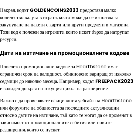
Накрая, кодът
GOLDENCOINS2023
предоставя малко
количество валута в играта, която може да се използва за
закупуване на пакети с карти или други предмети в магазина.
Този код е полезен за играчите, които искат бързо да натрупат
ресурси.
Дати на изтичане на промоционалните кодове
Повечето промоционални кодове за Hearthstone имат
ограничен срок на валидност, обикновено вариращ от няколко
седмици до няколко месеца. Например, кодът
FREEPACK2023
е валиден до края на текущия цикъл на разширение.
Важно е да проверявате официалния уебсайт на Hearthstone
или форумите на общността за последните актуализации
относно датите на изтичане, тъй като те могат да се променят в
зависимост от промоционалните събития или новите
разширения, които се пускат.