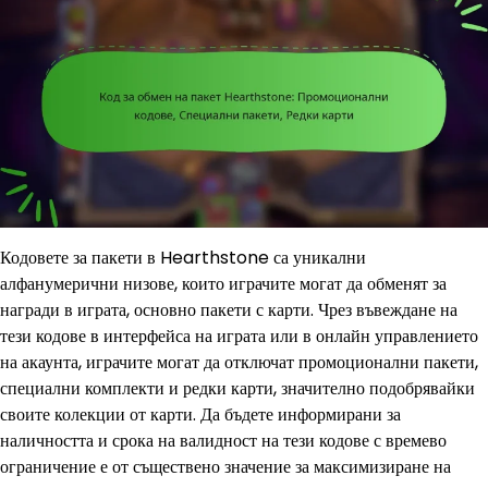
Кодовете за пакети в Hearthstone са уникални
алфанумерични низове, които играчите могат да обменят за
награди в играта, основно пакети с карти. Чрез въвеждане на
тези кодове в интерфейса на играта или в онлайн управлението
на акаунта, играчите могат да отключат промоционални пакети,
специални комплекти и редки карти, значително подобрявайки
своите колекции от карти. Да бъдете информирани за
наличността и срока на валидност на тези кодове с времево
ограничение е от съществено значение за максимизиране на