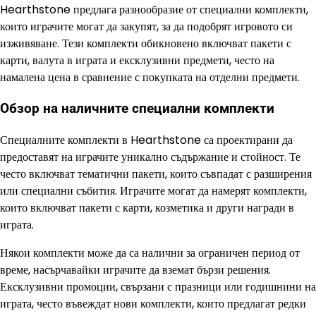
Hearthstone предлага разнообразие от специални комплекти,
които играчите могат да закупят, за да подобрят игровото си
изживяване. Тези комплекти обикновено включват пакети с
карти, валута в играта и ексклузивни предмети, често на
намалена цена в сравнение с покупката на отделни предмети.
Обзор на наличните специални комплекти
Специалните комплекти в Hearthstone са проектирани да
предоставят на играчите уникално съдържание и стойност. Те
често включват тематични пакети, които съвпадат с разширения
или специални събития. Играчите могат да намерят комплекти,
които включват пакети с карти, козметика и други награди в
играта.
Някои комплекти може да са налични за ограничен период от
време, насърчавайки играчите да вземат бързи решения.
Ексклузивни промоции, свързани с празници или годишнини на
играта, често въвеждат нови комплекти, които предлагат редки