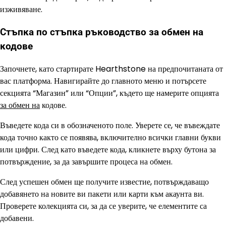
изживяване.
Стъпка по стъпка ръководство за обмен на
кодове
Започнете, като стартирате Hearthstone на предпочитаната от
вас платформа. Навигирайте до главното меню и потърсете
секцията “Магазин” или “Опции”, където ще намерите опцията
за обмен на
кодове.
Въведете кода си в обозначеното поле. Уверете се, че въвеждате
кода точно както се появява, включително всички главни букви
или цифри. След като въведете кода, кликнете върху бутона за
потвърждение, за да завършите процеса на обмен.
След успешен обмен ще получите известие, потвърждаващо
добавянето на новите ви пакети или карти към акаунта ви.
Проверете колекцията си, за да се уверите, че елементите са
добавени.