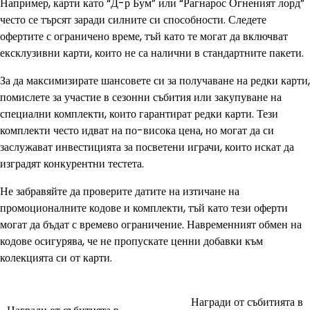
Например, карти като “Д-р Бум” или “Рагнарос Огненият лорд”
често се търсят заради силните си способности. Следете
офертите с ограничено време, тъй като те могат да включват
ексклузивни карти, които не са налични в стандартните пакети.
За да максимизирате шансовете си за получаване на редки карти,
помислете за участие в сезонни събития или закупуване на
специални комплекти, които гарантират редки карти. Тези
комплекти често идват на по-висока цена, но могат да си
заслужават инвестицията за посветени играчи, които искат да
изградят конкурентни тестета.
Не забравяйте да проверите датите на изтичане на
промоционалните кодове и комплекти, тъй като тези оферти
могат да бъдат с времево ограничение. Навременният обмен на
кодове осигурява, че не пропускате ценни добавки към
колекцията си от карти.
Награди от събитията в
Post