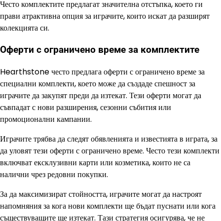
Често комплектите предлагат значителна отстъпка, което ги
прави атрактивна опция за играчите, които искат да разширят
колекцията си.
Оферти с ограничено време за комплектите
Hearthstone често предлага оферти с ограничено време за
специални комплекти, което може да създаде спешност за
играчите да закупят преди да изтекат. Тези оферти могат да
съвпадат с нови разширения, сезонни събития или
промоционални кампании.
Играчите трябва да следят обявленията и известията в играта, за
да уловят тези оферти с ограничено време. Често тези комплекти
включват ексклузивни карти или козметика, които не са
налични чрез редовни покупки.
За да максимизират стойността, играчите могат да настроят
напомняния за кога нови комплекти ще бъдат пуснати или кога
съществуващите ще изтекат. Тази стратегия осигурява, че не