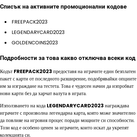
Списък на активните промоционални кодове
FREEPACK2023
LEGENDARYCARD2023
GOLDENCOINS2023
Подробности за това какво отключва всеки код
Кодът
FREEPACK2023
предоставя на играчите един безплатен
пакет с карти от последното разширение, подобрявайки опциите
им за изграждане на тестета. Това е чудесен начин да изпробват
нови карти без да харчат валута в играта.
Използването на кода
LEGENDARYCARD2023
награждава
играчите с произволна легендарна карта, която може значително
да повлияе на игровия процес поради мощните си способности.
Този код е особено ценен за играчите, които искат да укрепят
колекцията си.